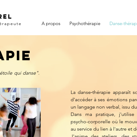
REL
A propos
Psychothérapie
Danse-thérap
érapeute
apie
 étoile qui danse"
.
La danse‐thérapie apparaît
d’accéder à ses émotions pa
un langage non verbal, issu du "
Dans ma pratique, j'utilise
psycho-corporelle où le mouv
au service du lien à l'autre et d
J'anime des ateliers, des s