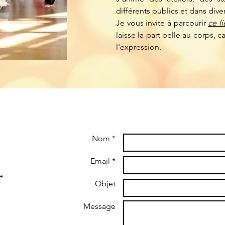
différents publics et dans dive
J
e vous invite à parcourir
ce l
laisse la part belle au corps, c
l'expression.
Nom *
Email *
e
Objet
Message